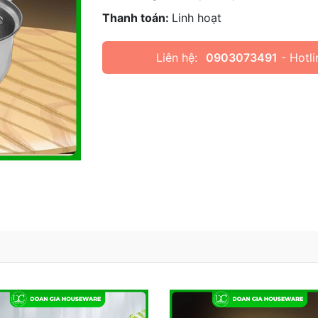
Thanh toán:
Linh hoạt
Liên hệ:
0903073491
- Hotli