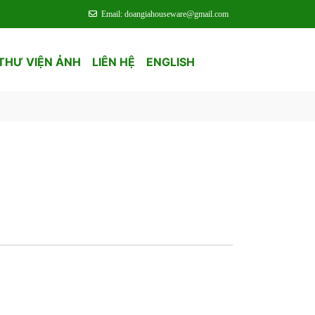
Email: doangiahouseware@gmail.com
THƯ VIỆN ẢNH
LIÊN HỆ
ENGLISH