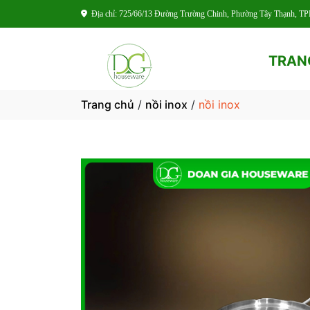
Địa chỉ: 725/66/13 Đường Trường Chinh, Phường Tây Thạnh, 
TRAN
Trang chủ
/
nồi inox
/
nồi inox