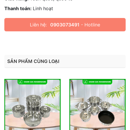
Thanh toán:
Linh hoạt
Liên hệ:
0903073491
- Hotline
SẢN PHẨM CÙNG LOẠI