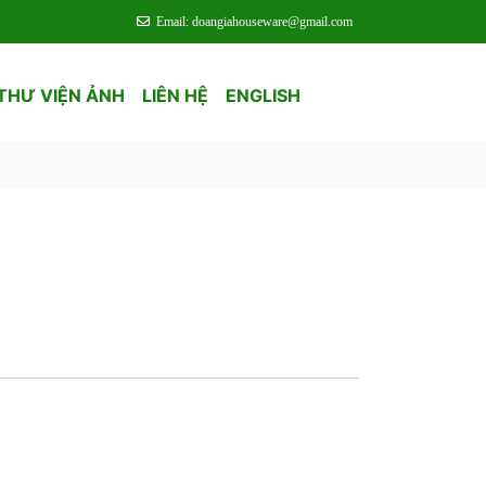
Email: doangiahouseware@gmail.com
THƯ VIỆN ẢNH
LIÊN HỆ
ENGLISH