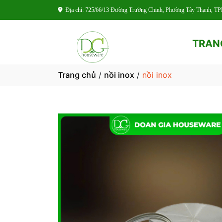
Địa chỉ: 725/66/13 Đường Trường Chinh, Phường Tây Thạnh, 
TRAN
Trang chủ
/
nồi inox
/
nồi inox