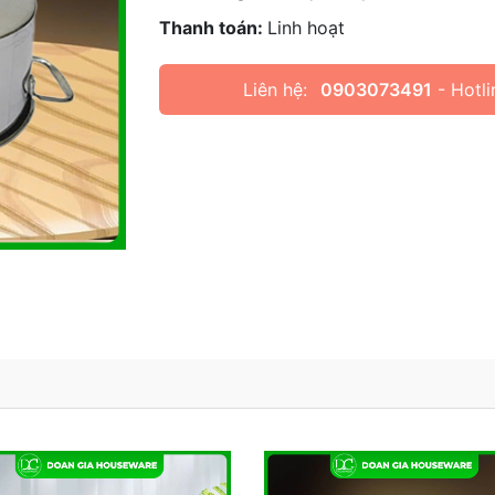
Thanh toán:
Linh hoạt
Liên hệ:
0903073491
- Hotli