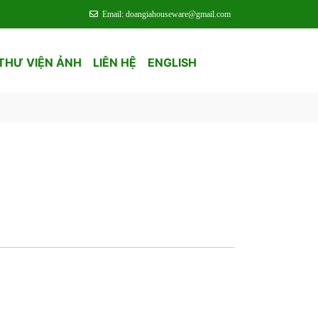
Email: doangiahouseware@gmail.com
THƯ VIỆN ẢNH
LIÊN HỆ
ENGLISH