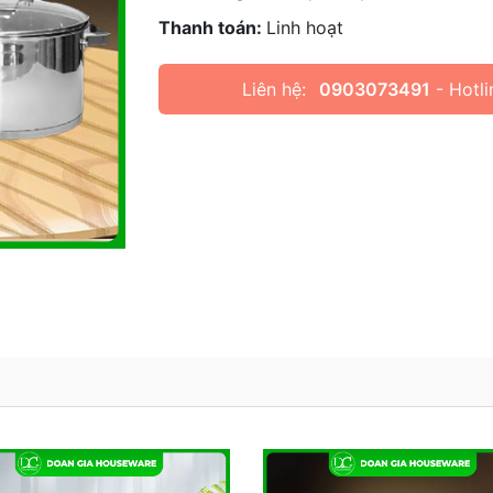
Thanh toán:
Linh hoạt
Liên hệ:
0903073491
- Hotli